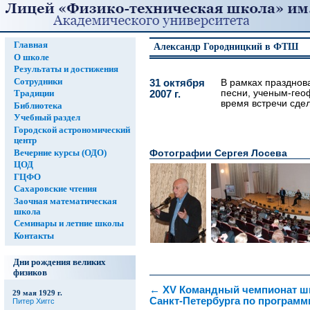
Главная
Александр Городницкий в ФТШ
О школе
Результаты и достижения
Сотрудники
31 октября
В рамках празднов
песни, ученым-гео
Традиции
2007 г.
время встречи сде
Библиотека
Учебный раздел
Городской астрономический
центр
Фотографии Сергея Лосева
Вечерние курсы (ОДО)
ЦОД
ГЦФО
Сахаровские чтения
Заочная математическая
школа
Семинары и летние школы
Контакты
Дни рождения великих
физиков
←
XV Командный чемпионат ш
29 мая 1929 г.
Санкт-Петербурга по програм
Питер Хиггс