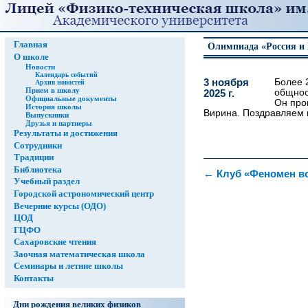
Главная
Олимпиада «Россия и 
О школе
Новости
Календарь событий
3 ноября
Более 
Архив новостей
Прием в школу
общнос
2025 г.
Официальные документы
Он про
История школы
Вирина. Поздравляем 
Выпускники
Друзья и партнеры
Результаты и достижения
Сотрудники
Традиции
Библиотека
←
Клуб «Феномен в
Учебный раздел
Городской астрономический центр
Вечерние курсы (ОДО)
ЦОД
ГЦФО
Сахаровские чтения
Заочная математическая школа
Семинары и летние школы
Контакты
Дни рождения великих физиков