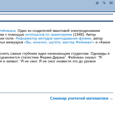
Фейнмана
. Один из создателей квантовой электродинамики
ники с помощью
интегралов по траекториям
(1948). Автор
рии поля.
Реформатор методов преподавания физики
, автор
итых мемуаров
«Вы, конечно, шутите, мистер Фейнман!»
и «Какое
снять самые глубокие идеи начинающим студентам. Однажды я
подчиняются статистике Ферми-Дирака”. Фейнман сказал: “Я
 и заявил: “Я не смог. Я не смог низвести это до уровня
Семинар учителей математики
→