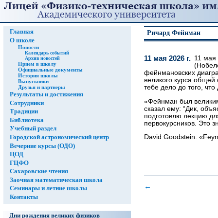
Главная
Ричард Фейнман
О школе
Новости
Календарь событий
11 мая 2026 г.
11 мая
Архив новостей
Прием в школу
(Нобел
Официальные документы
фейнмановских диагра
История школы
великого курса общей
Выпускники
тебе дело до того, что
Друзья и партнеры
Результаты и достижения
«Фейнман был великим
Сотрудники
сказал ему: “Дик, объ
Традиции
подготовлю лекцию для 
Библиотека
первокурсников. Это з
Учебный раздел
David Goodstein. «Feyn
Городской астрономический центр
Вечерние курсы (ОДО)
ЦОД
ГЦФО
Сахаровские чтения
Заочная математическая школа
←
Семинары и летние школы
Контакты
Дни рождения великих физиков