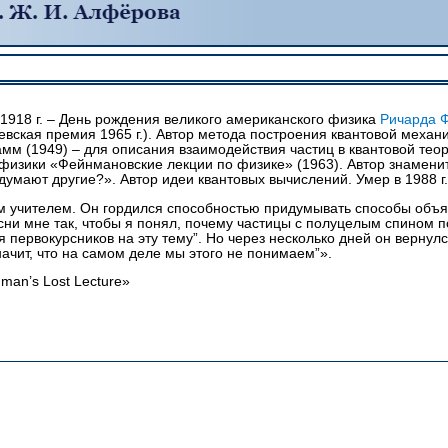
 1918 г. – День рождения великого американского физика
Ричарда 
евская премия 1965 г.). Автор метода построения квантовой меха
мм (1949) – для описания взаимодействия частиц в квантовой тео
 физики «Фейнмановские лекции по физике» (1963). Автор знамен
 думают другие?». Автор идеи квантовых вычислений. Умер в 1988 г.
 учителем. Он гордился способностью придумывать способы объя
ясни мне так, чтобы я понял, почему частицы с полуцелым спином 
первокурсников на эту тему”. Но через несколько дней он вернулся
начит, что на самом деле мы этого не понимаем”».
man’s Lost Lecture»