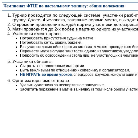
Чемпионат ФТШ по настольному теннису: общие положения
Турнир проводится по следующей системе: участники разбит
группу. Далее, 4 человека, занявшие первые места, выходят
О времени проведения каждой партии участники договарива
Матч проводится до 2-х побед в партиях одного из участников
Участники имеют право:
Потребовать присутствия судьи на матче.
Потребовать сетку, шарик, ракетки.
В случае согласия обоих противников матч может проводиться без с
Перенести матч в случае занятости одного из участников, уведоми
Попросить об освобождении стола лиц, не участвующих в чемпиона
Участники обязаны:
Сыграть все положенные им партии.
Быть вежливыми по отношению к сопернику и организаторам.
НЕ ИГРАТЬ во время уроков
, спецкурсов, кружков, консультаций и 
Организаторы имеют право:
Удалить участника за неспортивное поведение.
Засчитать поражение в матче за неявку (в том числе обоим участн