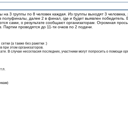
ы на 3 группы по 8 человек каждая. Из группы выходят 3 человек
 в полуфиналы, далее 2 в финал, где и будет выявлен победитель. 
ются сами, о результате сообщают организаторам. Огромная прос
. Партии проводятся до 11-ти очков по 2 подачи.
етки (а также без ракетки :)
в при этом организаторов.
те. В случае несогласия последних, участники могут попросить о помощи ор
т.п.
икам)