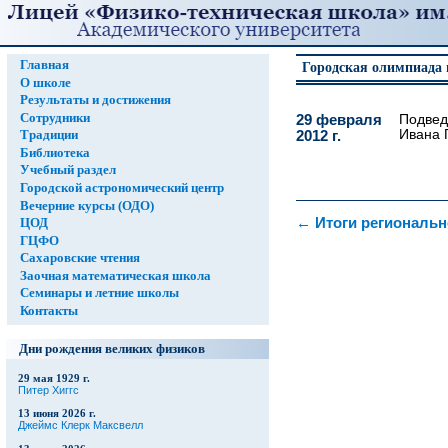
Главная
Городская олимпиада п
О школе
Результаты и достижения
Сотрудники
29 февраля
Подвед
Ивана 
Традиции
2012 г.
Библиотека
Учебный раздел
Городской астрономический центр
Вечерние курсы (ОДО)
←
Итоги региональ
ЦОД
ГЦФО
Сахаровские чтения
Заочная математическая школа
Семинары и летние школы
Контакты
Дни рождения великих физиков
29 мая 1929 г.
Питер Хиггс
13 июня 2026 г.
Джеймс Клерк Максвелл