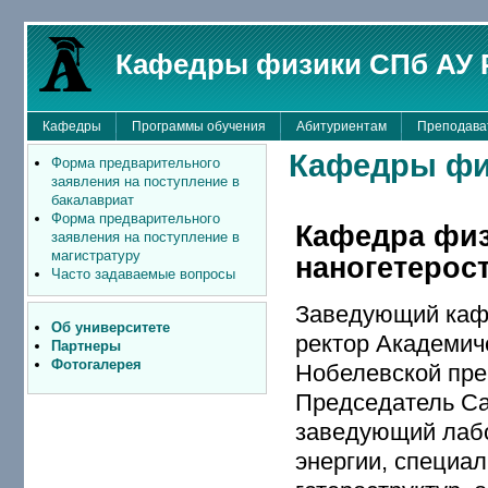
Кафедры физики СПб АУ 
Кафедры
Программы обучения
Абитуриентам
Преподава
Кафедры фи
Форма предварительного
заявления на поступление в
бакалавриат
Форма предварительного
Кафедра физ
заявления на поступление в
магистратуру
наногетерос
Часто задаваемые вопросы
Заведующий каф
Об университете
ректор Академич
Партнеры
Фотогалерея
Нобелевской пре
Председатель Са
заведующий лабо
энергии, специа