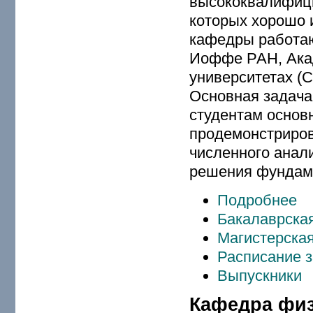
высококвалифици
которых хорошо 
кафедры работаю
Иоффе РАН, Акад
университетах (
Основная задача
студентам основ
продемонстриров
численного анали
решения фундаме
Подробнее
Бакалаврская
Магистерская
Расписание 
Выпускники
Кафедра физ