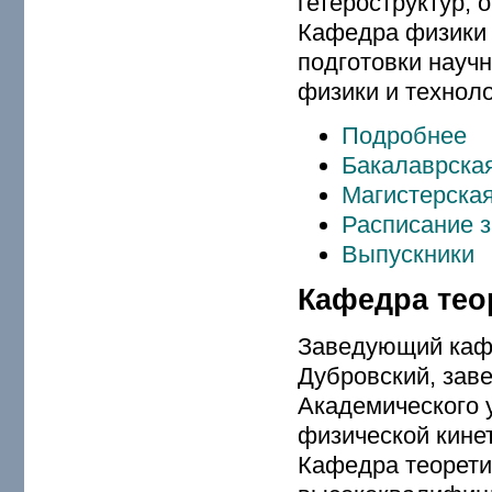
гетероструктур, 
Кафедра физики 
подготовки науч
физики и технол
Подробнее
Бакалаврская
Магистерская
Расписание 
Выпускники
Кафедра тео
Заведующий каф
Дубровский, зав
Академического 
физической кинет
Кафедра теорети