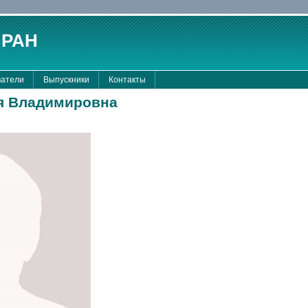
 РАН
атели
Выпускники
Контакты
я Владимировна