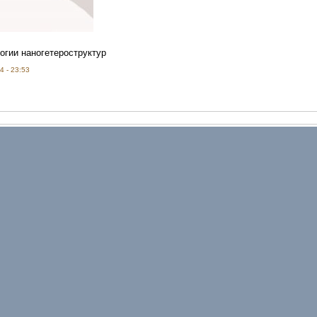
огии наногетероструктур
4 - 23:53