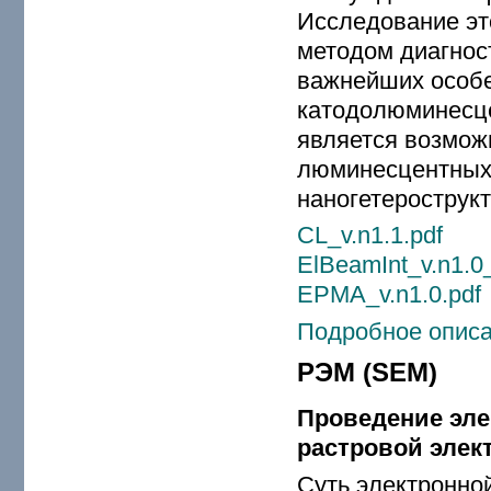
Исследование эт
методом диагност
важнейших особе
катодолюминесц
является возмож
люминесцентных 
наногетерострукт
CL_v.n1.1.pdf
ElBeamInt_v.n1.0
EPMA_v.n1.0.pdf
Подробное описа
РЭМ (SEM)
Проведение эле
растровой элек
Суть электронно