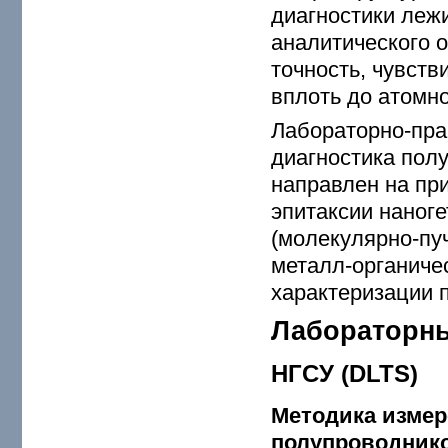
диагностики леж
аналитического 
точность, чувст
вплоть до атомн
Лабораторно-пра
диагностика пол
направлен на пр
эпитаксии наног
(молекулярно-пуч
металл-органичес
характеризации 
Лабораторн
НГСУ (DLTS)
Методика измер
полупроводнико