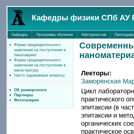
Кафедры физики СПб АУ 
Кафедры
Программы обучения
Абитуриентам
Преподава
Современны
Форма предварительного
заявления на поступление в
наноматериа
бакалавриат
Форма предварительного
заявления на поступление в
магистратуру
Лекторы:
Часто задаваемые вопросы
Заморянская Ма
Цикл лабораторн
Об университете
Партнеры
практического о
Фотогалерея
эпитаксии (в ча
эпитаксии и мето
органических сое
практическое ос