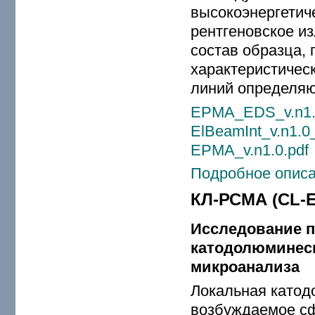
высокоэнергетиче
рентгеновское и
состав образца,
характеристическ
линий определяю
EPMA_EDS_v.n1.
ElBeamInt_v.n1.0
EPMA_v.n1.0.pdf
Подробное описа
КЛ-РСМА (CL-
Исследование 
катодолюминесц
микроанализа
Локальная катод
возбуждаемое с