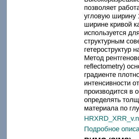
позволяет работ
угловую ширину 1
ширине кривой к
используется дл
структурным сов
гетероструктур 
Метод рентгенов
reflectometry) о
градиенте плотн
интенсивности о
производится в 
определять толщ
материала по гл
HRXRD_XRR_v.n1
Подробное описа