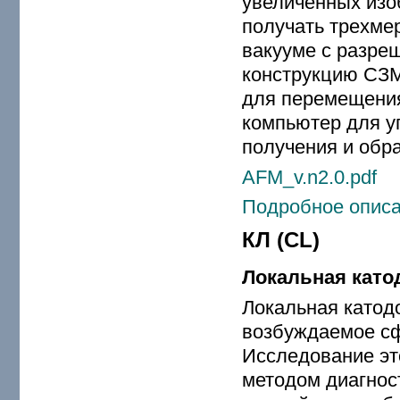
увеличенных изо
получать трехмер
вакууме с разре
конструкцию СЗМ
для перемещения
компьютер для у
получения и обр
AFM_v.n2.0.pdf
Подробное описа
КЛ (CL)
Локальная кат
Локальная катод
возбуждаемое с
Исследование эт
методом диагност