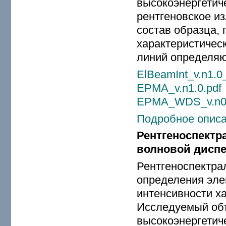
высокоэнергетиче
рентгеновское и
состав образца,
характеристическ
линий определяю
ElBeamInt_v.n1.0
EPMA_v.n1.0.pdf
EPMA_WDS_v.n0.
Подробное описа
Рентгеноспектр
волновой дисп
Рентгеноспектра
определения эле
интенсивности ха
Исследуемый объ
высокоэнергетиче