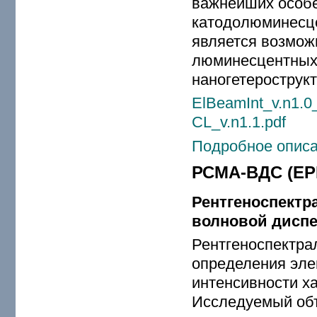
важнейших особе
катодолюминесц
является возмож
люминесцентных 
наногетерострукт
ElBeamInt_v.n1.0
CL_v.n1.1.pdf
Подробное описа
РСМА-ВДС (E
Рентгеноспектр
волновой дисп
Рентгеноспектра
определения эле
интенсивности ха
Исследуемый объ