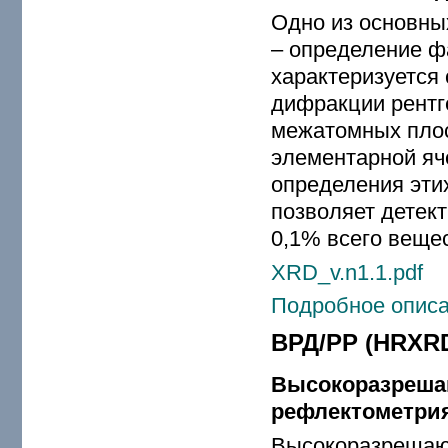
Одно из основны
– определение ф
характеризуется
дифракции рентг
межатомных плос
элементарной яч
определения эти
позволяет детект
0,1% всего веще
XRD_v.n1.1.pdf
Подробное описа
ВРД/РР (HRXR
Высокоразреша
рефлектометри
Высокоразрешаю