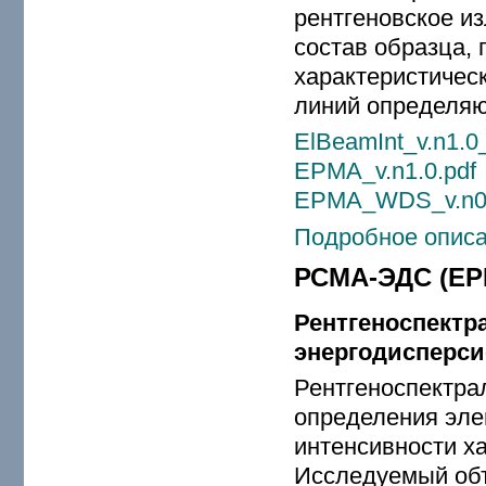
рентгеновское и
состав образца,
характеристическ
линий определяю
ElBeamInt_v.n1.0
EPMA_v.n1.0.pdf
EPMA_WDS_v.n0.
Подробное описа
РСМА-ЭДС (EP
Рентгеноспектр
энергодисперси
Рентгеноспектра
определения эле
интенсивности ха
Исследуемый объ