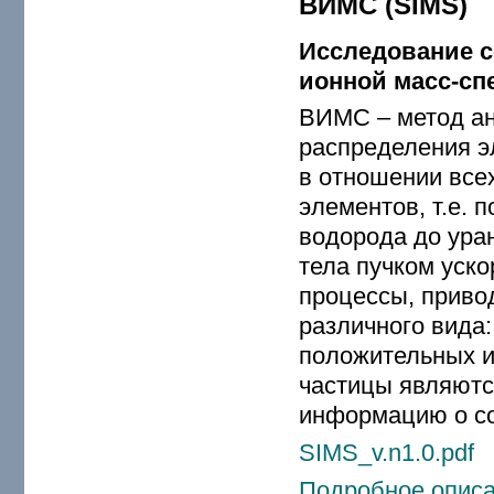
ВИМС (SIMS)
Исследование с
ионной масс-сп
ВИМС – метод ан
распределения э
в отношении все
элементов, т.е. 
водорода до ура
тела пучком уск
процессы, привод
различного вида:
положительных и
частицы являютс
информацию о со
SIMS_v.n1.0.pdf
Подробное описа