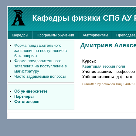
Кафедры физики СПб АУ 
Кафедры
Программы обучения
Абитуриентам
Преподава
Дмитриев Алекс
Форма предварительного
заявления на поступление в
бакалавриат
Форма предварительного
Курсы:
заявления на поступление в
Квантовая теория поля
магистратуру
Учёное звание:
профессор
Часто задаваемые вопросы
Учёная степень:
д.ф.-м.н.
Submitted by petrov on Пнд, 04/07/20
Об университете
Партнеры
Фотогалерея