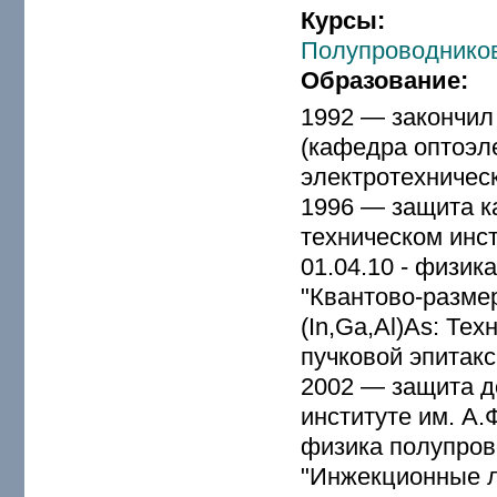
Курсы:
Полупроводнико
Образование:
1992 — закончил
(кафедра оптоэл
электротехническ
1996 — защита к
техническом инс
01.04.10 - физик
"Квантово-разме
(In,Ga,Al)As: Те
пучковой эпитакс
2002 — защита д
институте им. А.
физика полупрово
"Инжекционные л