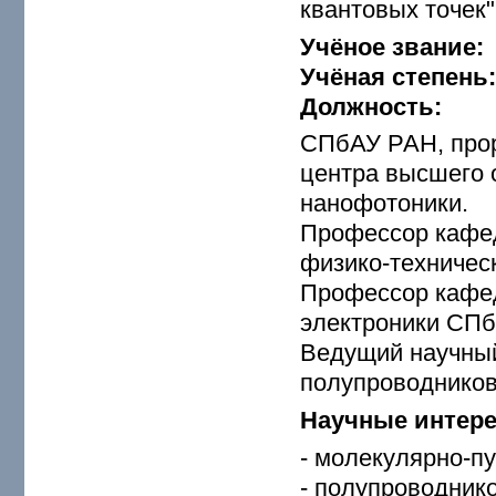
квантовых точек"
Учёное звание:
Учёная степень
Должность:
СПбАУ РАН, прор
центра высшего 
нанофотоники.
Профессор кафед
физико-техничес
Профессор кафед
электроники СП
Ведущий научный
полупроводников
Научные интер
- молекулярно-пу
- полупроводник