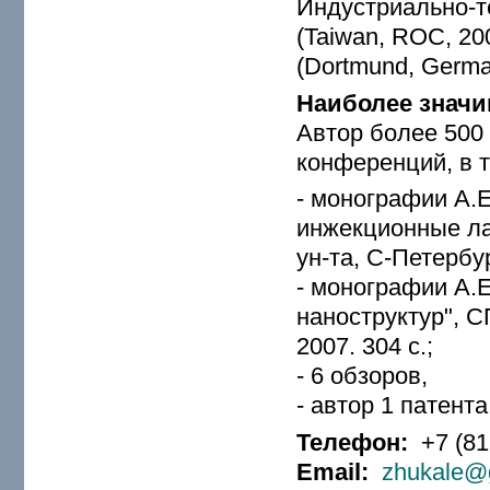
Индустриально-т
(Taiwan, ROC, 20
(Dortmund, Germa
Наиболее значи
Автор более 500
конференций, в т
- монографии А.
инжекционные ла
ун-та, С-Петербур
- монографии А.
наноструктур", 
2007. 304 с.;
- 6 обзоров,
- автор 1 патент
Телефон:
+7 (81
Email:
zhukale@