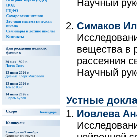
Научный рук
ЦОД
ГЦФО
Сахаровские чтения
Заочная математическая
Симаков Ил
школа
Семинары и летние школы
Исследован
Контакты
вещества в 
Дни рождения великих
физиков
рассеяния св
29 мая 1929 г.
Питер Хиггс
Научный рук
13 июня 2026 г.
Джеймс Клерк Максвелл
13 июня 2026 г.
Томас Юнг
14 июня 2026 г.
Устные докл
Шарль Кулон
Иовлева Ан
Скоро
Календарь
Исследовани
Каникулы
2 ноября — 9 ноября
нейронной с
Осенние каникулы.