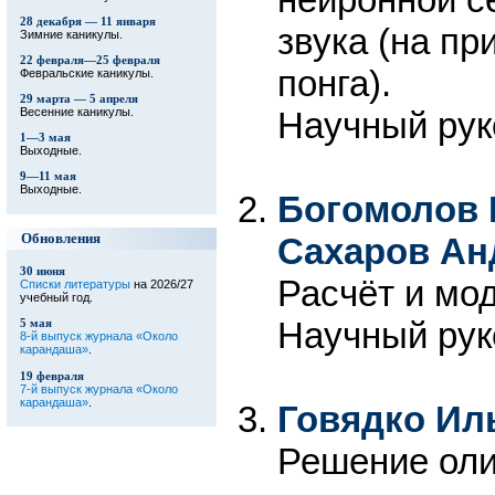
28 декабря — 11 января
звука (на пр
Зимние каникулы.
22 февраля—25 февраля
понга).
Февральские каникулы.
29 марта — 5 апреля
Научный рук
Весенние каникулы.
1—3 мая
Выходные.
9—11 мая
Выходные.
Богомолов 
Сахаров Ан
Обновления
30 июня
Расчёт и мо
Списки литературы
на 2026/27
учебный год.
Научный рук
5 мая
8-й выпуск журнала «Около
карандаша»
.
19 февраля
7-й выпуск журнала «Около
карандаша»
.
Говядко Ил
Решение оли