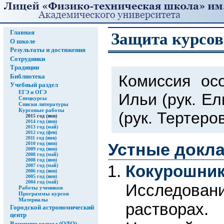
Главная
Защита курсовы
О школе
Результаты и достижения
Сотрудники
Традиции
Комиссия ос
Библиотека
Учебный раздел
ЕГЭ и ОГЭ
Ильи (рук. Е
Спецкурсы
Списки литературы
Курсовые работы
(рук. Тертеров
2015 год (янв)
2014 год (янв)
2013 год (май)
2012 год (фев)
2011 год (янв)
Устные докл
2010 год (янв)
2009 год (янв)
2008 год (май)
2008 год (янв)
Кокурошни
2007 год (май)
2006 год (янв)
2005 год (янв)
2004 год (май)
Исследовани
Работы учеников
Программы курсов
Материалы
растворах.
Городской астрономический
центр
Вечерние курсы (ОДО)