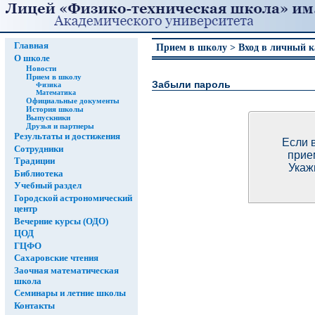
Главная
Прием в школу > Вход в личный к
О школе
Новости
Прием в школу
Забыли пароль
Физика
Математика
Официальные документы
История школы
Выпускники
Друзья и партнеры
Результаты и достижения
Если 
Сотрудники
прие
Традиции
Укаж
Библиотека
Учебный раздел
Городской астрономический
центр
Вечерние курсы (ОДО)
ЦОД
ГЦФО
Сахаровские чтения
Заочная математическая
школа
Семинары и летние школы
Контакты