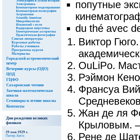
попутные экс
Этнография и устная история
Электроника
Компьютерное моделирование
Компьютерная полиграфия
кинематогра
Астрономия
Scientific American
Микробиология
du thé avec de
Испанский с нуля
Водородная энергетика
Геометрические алгоритмы
Практическая фотография
Виктор Гюго
Списки литературы
Курсовые работы
Работы учеников
академическ
Программы курсов
Материалы
Городской астрономический
OuLiPo. Маст
центр
Вечерние курсы (ОДО)
Рэймон Кено.
ЦОД
ГЦФО
Сахаровские чтения
Франсуа Вий
Заочная математическая
школа
Средневековь
Семинары и летние школы
Контакты
Жан де ля Ф
Дни рождения великих
Крыловым. —
физиков
29 мая 1929 г.
Рене де Шат
Питер Хиггс