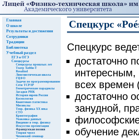
Главная
Спецкурс «Poés
О школе
Результаты и достижения
Сотрудники
Традиции
Спецкурс веде
Библиотека
Учебный раздел
достаточно п
ЕГЭ и ОГЭ
Спецкурсы
Спецкурсы прошлых лет
Театр Хобби-Т
интересным, 
Rosalind
Лингвистическая школа
ГЦФО
всех времен (
Задачи по программированию
Сети TCP/IP
Геометрические парадоксы
Загадки РНК
достаточно о
История евреев России
Космология
Квантовая статистика
занудной, пр
Мюзиклы
Теор. физика XX века
СТО
Криптография
философские
Упаковка данных
Введение в теор. физику
Искусство презентации
обучение дек
Французская поэзия
Теория чисел
Чеховский семинар