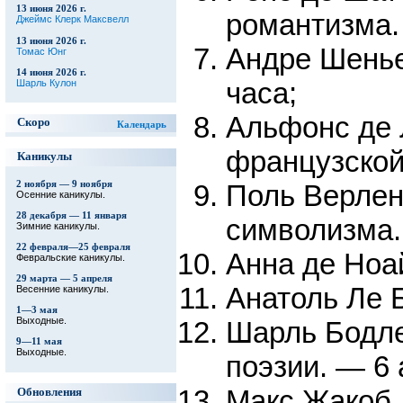
13 июня 2026 г.
романтизма. 
Джеймс Клерк Максвелл
13 июня 2026 г.
Андре Шенье
Томас Юнг
14 июня 2026 г.
часа;
Шарль Кулон
Альфонс де 
Скоро
Календарь
французской 
Каникулы
2 ноября — 9 ноября
Поль Верлен
Осенние каникулы.
28 декабря — 11 января
символизма. 
Зимние каникулы.
22 февраля—25 февраля
Анна де Ноа
Февральские каникулы.
29 марта — 5 апреля
Анатоль Ле Б
Весенние каникулы.
1—3 мая
Выходные.
Шарль Бодле
9—11 мая
Выходные.
поэзии. — 6 
Макс Жакоб.
Обновления