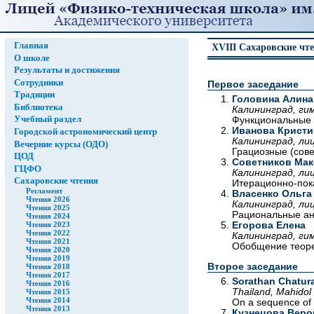
Главная
XVIII Сахаровские чт
О школе
Результаты и достижения
Сотрудники
Первое заседание
Традиции
Головина Алина
Библиотека
Калининград, гим
Учебный раздел
Функциональные 
Иванова Кристи
Городской астрономический центр
Калининград, лиц
Вечерние курсы (ОДО)
Грациозные (сов
ЦОД
Советников Ма
ГЦФО
Калининград, лиц
Сахаровские чтения
Итерационно-пок
Регламент
Власенко Ольга
Чтения 2026
Калининград, лиц
Чтения 2025
Рациональные ан
Чтения 2024
Егорова Елена
Чтения 2023
Чтения 2022
Калининград, гим
Чтения 2021
Обобщение теоре
Чтения 2020
Чтения 2019
Второе заседание
Чтения 2018
Чтения 2017
Sorathan Chatur
Чтения 2016
Thailand, Mahidol
Чтения 2015
Чтения 2014
On a sequence of b
Чтения 2013
Кузнецова Веро