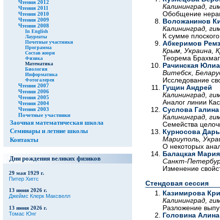
Чтения 2012
Калининград, гим
Чтения 2011
Обобщение нерав
Чтения 2010
Чтения 2009
Воложанинов К
Чтения 2008
Калининград, гим
In English
К сумме плоского
Лауреаты
Почетные участники
Абкеримов Рем
Программа
Крым, Украина, 
Состав жюри
Теорема Брахмаг
Физика
Математика
Рачинская Юлиа
Биология
Витебск, Белару
Информатика
Исследование сво
Фотогалерея
Чтения 2007
Гущин Андрей
Чтения 2006
Калининград, гим
Чтения 2005
Аналог линии Кас
Чтения 2004
Суслова Галина
Чтения 2003
Почетные участники
Калининград, гим
Заочная математическая школа
Семейства целоч
Семинары и летние школы
Курносова Дарь
Мариуполь, Украи
Контакты
О некоторых анал
Балацкая Мария
Дни рождения великих физиков
Санкт-Петербург
Изменение свойст
29 мая 1929 г.
Питер Хиггс
Стендовая сессия
13 июня 2026 г.
Казимирова Кри
Джеймс Клерк Максвелл
Калининград, гим
Разложение выпу
13 июня 2026 г.
Томас Юнг
Головина Алина