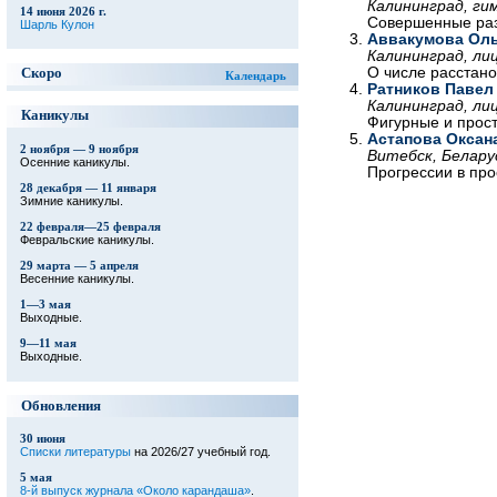
Калининград, гим
14 июня 2026 г.
Совершенные раз
Шарль Кулон
Аввакумова Оль
Калининград, лиц
О числе расстано
Скоро
Календарь
Ратников Павел
Калининград, лиц
Каникулы
Фигурные и прос
Астапова Оксан
2 ноября — 9 ноября
Витебск, Белару
Осенние каникулы.
Прогрессии в про
28 декабря — 11 января
Зимние каникулы.
22 февраля—25 февраля
Февральские каникулы.
29 марта — 5 апреля
Весенние каникулы.
1—3 мая
Выходные.
9—11 мая
Выходные.
Обновления
30 июня
Списки литературы
на 2026/27 учебный год.
5 мая
8-й выпуск журнала «Около карандаша»
.