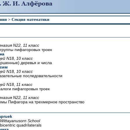
ения > Секция математики
назия N22, 11 класс
группы пифагоровых троек
на
ей N18, 10 класс
ершенные) деревья и числа
ксим
ей N18, 10 класс
азательные последовательности
ей N18, 11 класс
алоги пифагоровых троек
назия N22, 11 класс
мы Пифагора на трехмерное пространство
apruek
 Wittayanusorn School
icentric quadrilaterals
ника