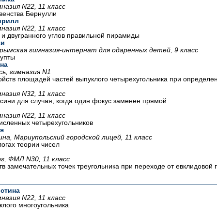
назия N22, 11 класс
енства Бернулли
ирилл
назия N22, 11 класс
 и двугранного углов правильной пирамиды
зи
Крымская гимназия-интернат для одаренных детей, 9 класс
упты
на
сь, гимназия N1
йств площадей частей выпуклого четырехугольника при определен
назия N32, 11 класс
сини для случая, когда один фокус заменен прямой
назия N22, 11 класс
исленных четырехугольников
я
на, Мариупольский городской лицей, 11 класс
огах теории чисел
, ФМЛ N30, 11 класс
в замечательных точек треугольника при переходе от евклидовой 
стина
назия N22, 11 класс
клого многоугольника