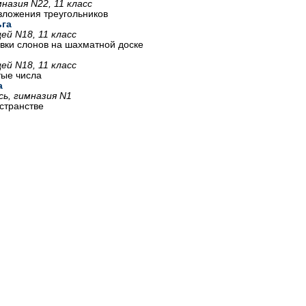
назия N22, 11 класс
ложения треугольников
га
ей N18, 11 класс
вки слонов на шахматной доске
ей N18, 11 класс
тые числа
а
сь, гимназия N1
странстве