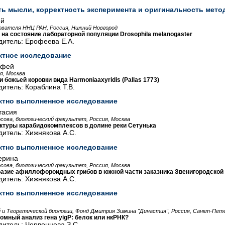
ть мысли, корректность эксперимента и оригинальность мето
ей
ователя ННЦ РАН, Россия, Нижний Новгород
 на состояние лабораторной популяции Drosophila melanogaster
дитель: Ерофеева Е.А.
ктное исследование
офей
я, Москва
 божьей коровки вида Harmoniaaxyridis (Pallas 1773)
итель: Кораблина Т.В.
ктно выполненное исследование
тасия
сова, биологический факультет, Россия, Москва
ктуры карабидокомплексов в долине реки Сетунька
итель: Хижнякова А.С.
ктно выполненное исследование
ерина
сова, биологический факультет, Россия, Москва
азие афиллофороидных грибов в южной части заказника Звенигородской
итель: Хижнякова А.С.
ктно выполненное исследование
 и Теоретической биологии, Фонд Дмитрия Зимина "Династия", Россия, Санкт-Пет
омный анализ гена yigP: белок или нкРНК?
итель: Червонцева З.С.