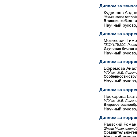
Диплом за яснос
Кудряшов Андр
Школа юного исслед
Влияние кобальта
Научный руково
Диплом за корре
Могилевич Тим
ГБОУ ЦПМСС, Росси
Изучение биологии
Научный руковод
Диплом за корре
Ефремова Анас
МГУ им. М.В. Ломоно
Особенности стру
Научный руковод
Диплом за корре
Прохорова Екат
МГУ им. М.В. Ломоно
Видовое разнообр
Научный руковод
Диплом за корре
Раевский Роман
Школа Молекулярной
Сравнительно-ген
Научный руковод