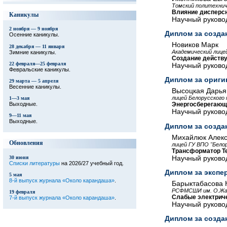
Томский политехнич
Влияние дисперсн
Каникулы
Научный руковод
2 ноября — 9 ноября
Диплом за созда
Осенние каникулы.
Новиков Марк
28 декабря — 11 января
Академический лице
Зимние каникулы.
Создание действ
22 февраля—25 февраля
Научный руковод
Февральские каникулы.
Диплом за ориг
29 марта — 5 апреля
Весенние каникулы.
Высоцкая Дарья
лицей Белорусского
1—3 мая
Выходные.
Энергосберегающ
Научный руковод
9—11 мая
Выходные.
Диплом за созда
Михайлюк Алек
Обновления
лицей ГУ ВПО "Бело
Трансформатор Т
Научный руковод
30 июня
Списки литературы
на 2026/27 учебный год.
Диплом за экспе
5 мая
8-й выпуск журнала «Около карандаша»
.
Барыктабасова 
РСФМСШИ им. О.Жау
19 февраля
Слабые электриче
7-й выпуск журнала «Около карандаша»
.
Научный руково
Диплом за созда