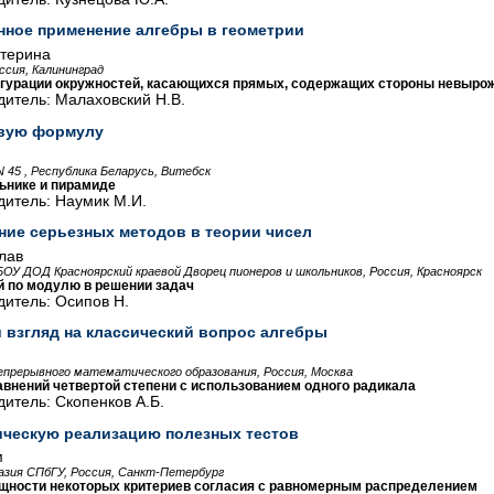
нное применение алгебры в геометрии
терина
ссия, Калининград
гурации окружностей, касающихся прямых, содержащих стороны невырож
итель: Малаховский Н.В.
ивую формулу
 45 , Республика Беларусь, Витебск
льнике и пирамиде
дитель: Наумик М.И.
ние серьезных методов в теории чисел
лав
ОУ ДОД Красноярский краевой Дворец пионеров и школьников, Россия, Красноярск
й по модулю в решении задач
итель: Осипов Н.
 взгляд на классический вопрос алгебры
епрерывного математического образования, Россия, Москва
внений четвертой степени с использованием одного радикала
итель: Скопенков А.Б.
ическую реализацию полезных тестов
м
азия СПбГУ, Россия, Санкт-Петербург
щности некоторых критериев согласия с равномерным распределением