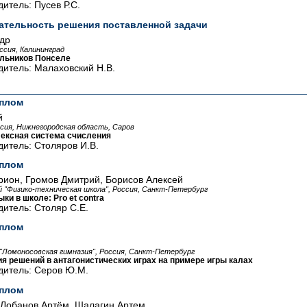
итель: Пусев Р.С.
ательность решения поставленной задачи
др
ссия, Калининград
ольников Понселе
итель: Малаховский Н.В.
плом
й
сия, Нижнегородская область, Саров
ексная система счисления
итель: Столяров И.В.
плом
ион, Громов Дмитрий, Борисов Алексей
й "Физико-техническая школа", Россия, Санкт-Петербург
ки в школе: Pro et contra
итель: Столяр С.Е.
плом
 "Ломоносовская гимназия", Россия, Санкт-Петербург
ия решений в антагонистических играх на примере игры калах
дитель: Серов Ю.М.
плом
 Лобанов Артём, Шалагин Артем