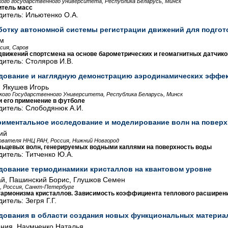
кого государственного университета, Республика Беларусь, Минск
итель масс
дитель: Ильютенко О.А.
ботку автономной системы регистрации движений для подгот
м
сия, Саров
движений спортсмена на основе барометрических и геомагнитных датчико
итель: Столяров И.В.
дование и наглядную демонстрацию аэродинамических эффе
 Якушев Игорь
кого Государственного Университета, Республика Беларусь, Минск
 его применение в футболе
дитель: Слободянюк А.И.
риментальное исследование и моделирование волн на повер
ий
ователя ННЦ РАН, Россия, Нижний Новгород
ьцевых волн, генерируемых водными каплями на поверхность воды
итель: Титченко Ю.А.
дование термодинамики кристаллов на квантовом уровне
й, Пашинский Борис, Глушков Семен
, Россия, Санкт-Петербург
армонизма кристаллов. Зависимость коэффициента теплового расширения
итель: Зегря Г.Г.
дования в области создания новых функциональных материа
ения, Наумченко Наталья