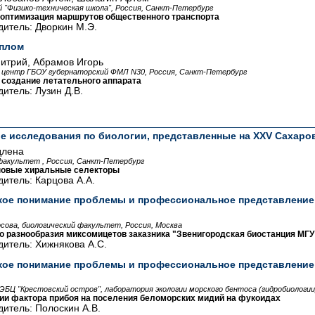
й "Физико-техническая школа", Россия, Санкт-Петербург
оптимизация маршрутов общественного транспорта
итель: Дворкин М.Э.
плом
итрий, Абрамов Игорь
центр ГБОУ губернаторский ФМЛ N30, Россия, Санкт-Петербург
 создание летательного аппарата
итель: Лузин Д.В.
е исследования по биологии, представленные на XXV Сахаров
длена
факультет , Россия, Санкт-Петербург
новые хиральные селекторы
итель: Карцова А.А.
кое понимание проблемы и профессиональное представление
й
сова, биологический факультет, Россия, Москва
о разнообразия миксомицетов заказника "Звенигородская биостанция МГУ
итель: Хижнякова А.С.
кое понимание проблемы и профессиональное представление
Ц "Крестовский остров", лаборатория экологии морского бентоса (гидробиологии
нии фактора прибоя на поселения беломорских мидий на фукоидах
итель: Полоскин А.В.