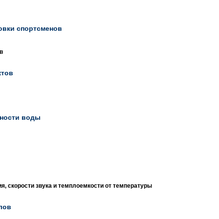
овки спортсменов
в
ктов
хности воды
, скорости звука и темплоемкости от температуры
лов