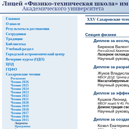
Главная
XXV Сахаровские чте
О школе
Результаты и достижения
Сотрудники
Секция физики
Традиции
Диплом за иссле
Библиотека
Бирюков Валент
Учебный раздел
Российский Квантов
Городской астрономический центр
Лазерное охлажде
Научный руковод
Вечерние курсы (ОДО)
ЦОД
Диплом за разра
ГЦФО
Жуков Владисла
Сахаровские чтения
МБОУ ДОД "Центр ра
Регламент
Масштабируемые т
Чтения 2026
Научный руковод
Чтения 2025
Чтения 2024
Чтения 2023
Диплом за эффе
Чтения 2022
Кушков Леонид
Чтения 2021
Чтения 2020
МБОУ лицей N 40, Р
Чтения 2019
Демонстрация сво
Чтения 2018
Научный руковод
Чтения 2017
Чтения 2016
Диплом за созда
Чтения 2015
Лауреаты
Козел Екатерин
Программа