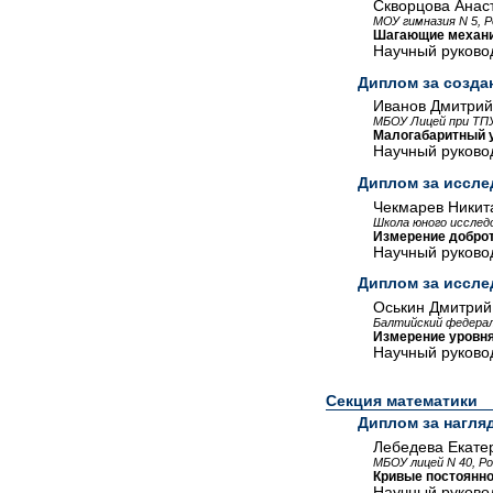
Скворцова Анас
МОУ гимназия N 5, Р
Шагающие механи
Научный руковод
Диплом за созда
Иванов Дмитрий
МБОУ Лицей при ТПУ
Малогабаритный 
Научный руковод
Диплом за иссле
Чекмарев Никит
Школа юного исслед
Измерение доброт
Научный руковод
Диплом за иссле
Оськин Дмитрий
Балтийский федерал
Измерение уровня
Научный руковод
Секция математики
Диплом за нагля
Лебедева Екате
МБОУ лицей N 40, Р
Кривые постоянно
Научный руковод