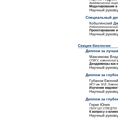
Академический лице
Моделирование и 
Научный руковод
Специальный ди
Кобылянский Дм
Робототехнический 
Проектирование и
Научный руковод
Секция биологии
Диплом за лучши
Максимова Вла
СПбГУ, химический 
Дендримеры как 
Научный руковод
Диплом за глубо
Губанов Евгени
МГУ им. М.В. Ломоно
Изучение видовог
Научный руковод
Диплом за глубо
Герке Юлия
ГБОУ ЦО СПбГДТЮ ЭБ
К вопросу о влия
Научный руковод