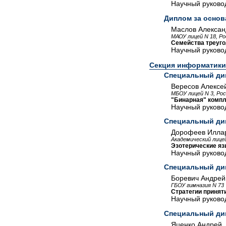
Научный руковод
Диплом за основ
Маслов Алексан
МАОУ лицей N 18, Ро
Семейства треуг
Научный руковод
Секция информатики
Специальный ди
Вересов Алексе
МБОУ лицей N 3, Рос
"Бинарная" компл
Научный руковод
Специальный ди
Дорофеев Иллар
Академический лице
Эзотерические язы
Научный руковод
Специальный ди
Боревич Андрей
ГБОУ гимназия N 73
Стратегии принят
Научный руково
Специальный ди
Яценко Андрей,