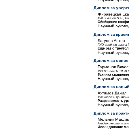
Диплом за увере
Жиравецкая Ека
МАОУ лицей N 18, Ро
Обобщение конфи
Научный руковод
Диплом за крас
Лагунов Антон
ГУО средняя школа N
Ещё раз о треуго
Научный руково
Диплом за освое
Гарманов Вячес
МБОУ СОШ N 10, КГБ
Техника сравнени
Научный руковод
Диплом за новый
Ахтямов Данил
Московский центр н
Разрешимость ура
Научный руковод
Диплом за практ
Мельник Макси
Академическая гимн
Исследование мо