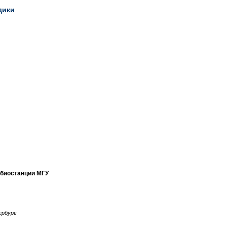
дики
 биостанции МГУ
ербург