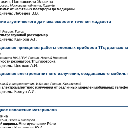
тасия, Папиашвили Эльвина
оссия, Московская область, Королёв
змы: от нефтяных платформ до медицины
итель: Лебедев В.В.
ние акустического датчика скорости течения жидкости
, Россия, Томск
ультразвуковой расходомер
итель: Кагиров А.Г.
дование принципов работы сложных приборов ТГц диапазон
а
ователя ННЦ РАН, Россия, Нижний Новгород
ности резонатора ТГц гиротрона
итель: Цветков А.И.
дование электромагнитного излучения, создаваемого мобил
ьный университет им. И.Канта, Россия, Калининград
 электромагнитного излучения от различных моделей мобильных телефо
итель: Ковтун А.И.
дное изложение материалов
рина
оссия, Нижний Новгород
й ширины. Многоугольники Рёло
итель: Кузнецова Ю.А.