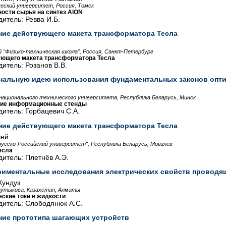
еский университет, Россия, Томск
ости сырья на синтез AlON
итель: Ревва И.Б.
ние действующего макета трансформатора Тесла
й "Физико-техническая школа", Россия, Санкт-Петербург
ующего макета трансформатора Тесла
итель: Розанов В.В.
инальную идею использования фундаментальных законов опт
 национального технического университета, Республика Беларусь, Минск
ие информационные стенды
итель: Горбацевич С.А.
ние действующего макета трансформатора Тесла
сей
русско-Российский университет", Республика Беларусь, Могилёв
есла
итель: Плетнёв А.Э.
риментальные исследования электрических свойств проводя
Кундуз
тыкова, Казахстан, Алматы
ские токи в жидкости
дитель: Слободянюк А.С.
ние прототипа шагающих устройств