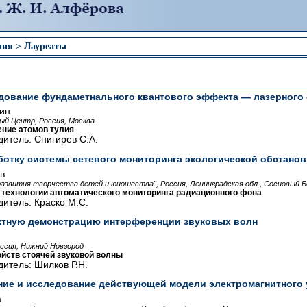
ния > Лауреаты
дование фундаметнального квантового эффекта — лазерного
ин
ый Центр, Россия, Москва
ние атомов тулия
итель: Снигирев С.А.
ботку системы сетевого мониторинга экологической обстанов
в
звития творчества детей и юношества", Россия, Ленинградская обл., Сосновый Б
ехнологии автоматического мониторинга радиационного фона
итель: Краско М.С.
ктную демонстрацию интерференции звуковых волн
оссия, Нижний Новгород
йств стоячей звуковой волны
итель: Шилков Р.Н.
ние и исследование действующей модели электромагнитного 
а