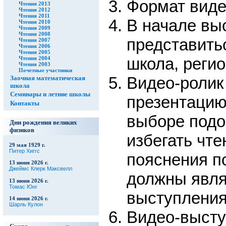
Формат виде
Чтения 2013
Чтения 2012
Чтения 2011
В начале вы
Чтения 2010
Чтения 2009
Чтения 2008
представитьс
Чтения 2007
Чтения 2006
Чтения 2005
школа, регио
Чтения 2004
Чтения 2003
Почетные участники
Видео-ролик
Заочная математическая
школа
Семинары и летние школы
презентацию
Контакты
выборе подо
Дни рождения великих
физиков
избегать чте
29 мая 1929 г.
Питер Хиггс
пояснения п
13 июня 2026 г.
Джеймс Клерк Максвелл
должны явля
13 июня 2026 г.
Томас Юнг
выступления
14 июня 2026 г.
Шарль Кулон
Видео-высту