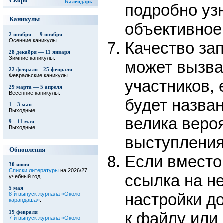
Скоро
Календарь
подробно узн
Каникулы
объективное
2 ноября — 9 ноября
Осенние каникулы.
Качество за
28 декабря — 11 января
Зимние каникулы.
может вызва
22 февраля—25 февраля
Февральские каникулы.
участников,
29 марта — 5 апреля
Весенние каникулы.
будет назван
1—3 мая
Выходные.
велика веро
9—11 мая
Выходные.
выступления 
Обновления
Если вместо
30 июня
Списки литературы
на 2026/27
ссылка на н
учебный год.
5 мая
настройки д
8-й выпуск журнала «Около
карандаша»
.
19 февраля
к файлу или 
7-й выпуск журнала «Около