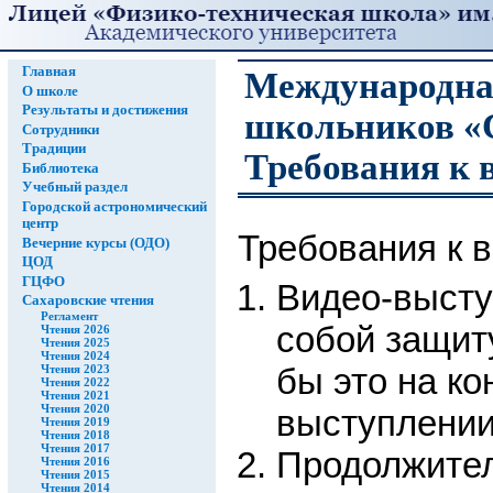
Главная
Международна
О школе
Результаты и достижения
школьников «С
Сотрудники
Традиции
Требования к 
Библиотека
Учебный раздел
Городской астрономический
центр
Требования к 
Вечерние курсы (ОДО)
ЦОД
ГЦФО
Видео-высту
Сахаровские чтения
Регламент
собой защиту
Чтения 2026
Чтения 2025
Чтения 2024
бы это на к
Чтения 2023
Чтения 2022
Чтения 2021
Чтения 2020
выступлении
Чтения 2019
Чтения 2018
Чтения 2017
Продолжител
Чтения 2016
Чтения 2015
Чтения 2014