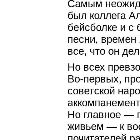
Самым неожид
был коллега Ал
бейсболке и с
песни, времен 
все, что он дел
Но всех превз
Во-первых, пр
советской наро
аккомпанемент
Но главное — 
живьем — к во
почитателей ра