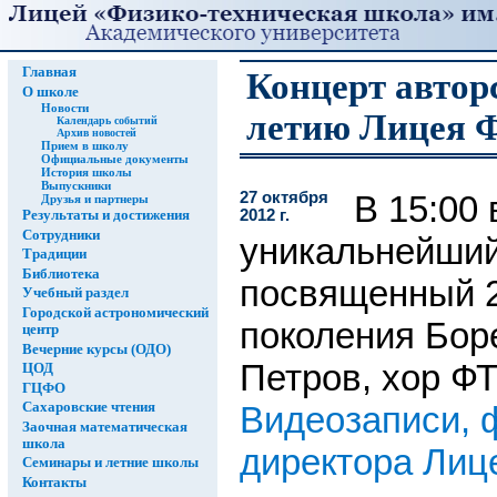
Главная
Концерт автор
О школе
Новости
летию Лицея
Календарь событий
Архив новостей
Прием в школу
Официальные документы
История школы
Выпускники
27 октября
В 15:00 
Друзья и партнеры
2012 г.
Результаты и достижения
Сотрудники
уникальнейший
Традиции
Библиотека
посвященный 2
Учебный раздел
Городской астрономический
поколения Бор
центр
Вечерние курсы (ОДО)
Петров, хор ФТ
ЦОД
ГЦФО
Сахаровские чтения
Видеозаписи, 
Заочная математическая
школа
директора Лиц
Семинары и летние школы
Контакты