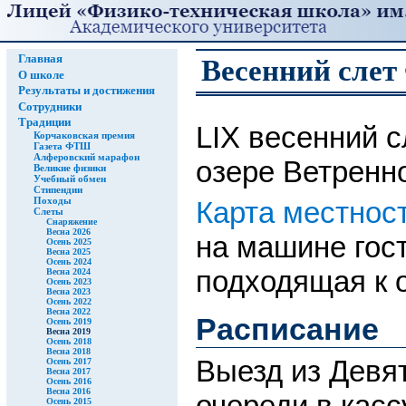
Главная
Весенний сле
О школе
Результаты и достижения
Сотрудники
Традиции
LIX весенний 
Корчаковская премия
Газета ФТШ
Алферовский марафон
озере Ветренн
Великие физики
Учебный обмен
Стипендии
Походы
Карта местнос
Слеты
Снаряжение
Весна 2026
на машине гос
Осень 2025
Весна 2025
Осень 2024
подходящая к о
Весна 2024
Осень 2023
Весна 2023
Осень 2022
Весна 2022
Расписание
Осень 2019
Весна 2019
Осень 2018
Весна 2018
Выезд из Девя
Осень 2017
Весна 2017
Осень 2016
Весна 2016
очереди в касс
Осень 2015