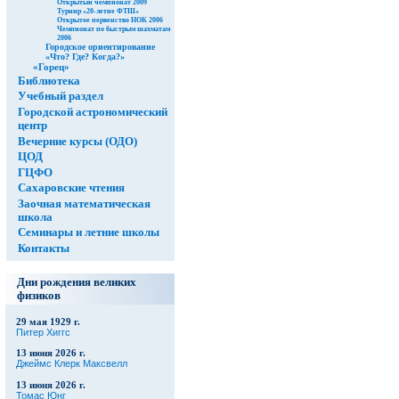
Открытый чемпионат 2009
Турнир «20-летие ФТШ»
Открытое первенство НОК 2006
Чемпионат по быстрым шахматам
2006
Городское ориентирование
«Что? Где? Когда?»
«Горец»
Библиотека
Учебный раздел
Городской астрономический
центр
Вечерние курсы (ОДО)
ЦОД
ГЦФО
Сахаровские чтения
Заочная математическая
школа
Семинары и летние школы
Контакты
Дни рождения великих
физиков
29 мая 1929 г.
Питер Хиггс
13 июня 2026 г.
Джеймс Клерк Максвелл
13 июня 2026 г.
Томас Юнг