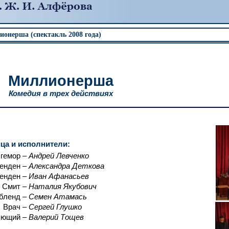
ионерша (спектакль 2008 года)
Миллионерша
Комедия в трех действиях
ца и исполнители:
гемор
–
Андрей Левченко
енден
–
Александра Деткова
енден
–
Иван Афанасьев
 Смит
–
Наталия Якубович
бленд
–
Семен Атамась
Врач
–
Сергей Глушко
яющий
–
Валерий Тощев