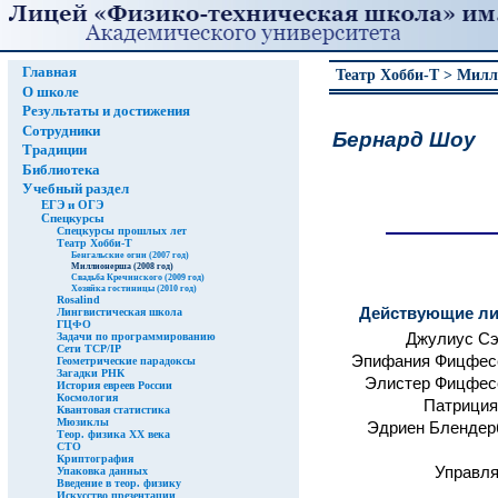
Главная
Театр Хобби-Т > Милл
О школе
Результаты и достижения
Сотрудники
Бернард Шоу
Традиции
Библиотека
Учебный раздел
ЕГЭ и ОГЭ
Спецкурсы
Спецкурсы прошлых лет
Театр Хобби-Т
Бенгальские огни (2007 год)
Миллионерша (2008 год)
Свадьба Кречинского (2009 год)
Хозяйка гостиницы (2010 год)
Rosalind
Действующие ли
Лингвистическая школа
ГЦФО
Задачи по программированию
Джулиус Сэ
Сети TCP/IP
Эпифания Фицфес
Геометрические парадоксы
Загадки РНК
Элистер Фицфес
История евреев России
Космология
Патриция
Квантовая статистика
Мюзиклы
Эдриен Блендер
Теор. физика XX века
СТО
Криптография
Управл
Упаковка данных
Введение в теор. физику
Искусство презентации