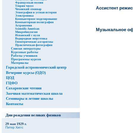
Французская поэзия
Теория чисел
Ассистент режис
Чеховский семинар
Этнография и устная история
Электроника
Компьютерное моделирование
Компьютерная полиграфия
Астрономия
Scientific American
Музыкальное о
Микробиология
Испанский с нуля
Водородная энергетика
Геометрические алгоритмы
Практическая фотография
Списки литературы
Курсовые работы
Работы учеников
Программы курсов
Материалы
Городской астрономический центр
Вечерние курсы (ОДО)
ЦОД
ГЦФО
Сахаровские чтения
Заочная математическая школа
Семинары и летние школы
Контакты
Дни рождения великих физиков
29 мая 1929 г.
Питер Хиггс