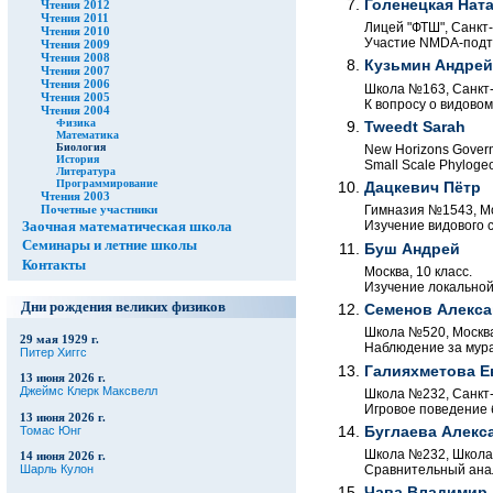
Голенецкая Нат
Чтения 2012
Чтения 2011
Лицей "ФТШ", Санкт-
Чтения 2010
Участие NMDA-подти
Чтения 2009
Чтения 2008
Кузьмин Андрей
Чтения 2007
Чтения 2006
Школа №163, Санкт-П
Чтения 2005
К вопросу о видовом
Чтения 2004
Физика
Tweedt Sarah
Математика
Биология
New Horizons Govern
История
Small Scale Phyloge
Литература
Программирование
Дацкевич Пётр
Чтения 2003
Почетные участники
Гимназия №1543, Мос
Изучение видового 
Заочная математическая школа
Семинары и летние школы
Буш Андрей
Контакты
Москва, 10 класс.
Изучение локальной
Дни рождения великих физиков
Семенов Алекса
Школа №520, Москва,
29 мая 1929 г.
Наблюдение за мура
Питер Хиггс
Галияхметова Е
13 июня 2026 г.
Джеймс Клерк Максвелл
Школа №232, Санкт-П
Игровое поведение 
13 июня 2026 г.
Томас Юнг
Буглаева Алекс
Школа №232, Школа №
14 июня 2026 г.
Шарль Кулон
Сравнительный анал
Чава Владимир,