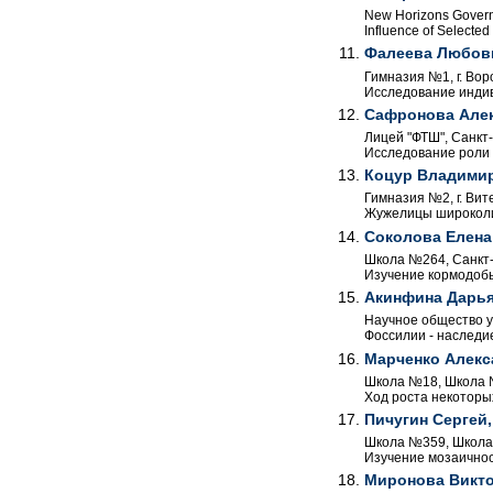
New Horizons Govern
Influence of Selected
Фалеева Любовь
Гимназия №1, г. Вор
Исследование индив
Сафронова Але
Лицей "ФТШ", Санкт-
Исследование роли 
Коцур Владими
Гимназия №2, г. Вите
Жужелицы широколис
Соколова Елена
Школа №264, Санкт-П
Изучение кормодобы
Акинфина Дарь
Научное общество уч
Фоссилии - наследи
Марченко Алекс
Школа №18, Школа №2
Ход роста некоторы
Пичугин Сергей,
Школа №359, Школа №
Изучение мозаичнос
Миронова Викт