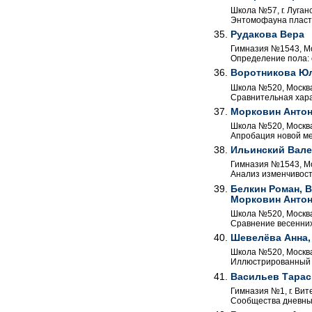
Школа №57, г. Луганс
Энтомофауна пласти
Рудакова Вера
Гимназия №1543, Мос
Определение пола: 
Воротникова Юл
Школа №520, Москва,
Сравнительная хара
Морковин Анто
Школа №520, Москва,
Апробация новой ме
Ильинский Вал
Гимназия №1543, Мос
Анализ изменчивост
Белкин Роман, 
Морковин Антон
Школа №520, Москва,
Сравнение весенних 
Шевелёва Анна,
Школа №520, Москва,
Иллюстрированный о
Васильев Тарас
Гимназия №1, г. Вите
Cообщества дневных 