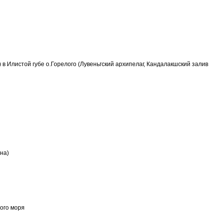
) в Илистой губе о.Горелого (Лувеньгский архипелаг, Кандалакшский залив
на)
лого моря