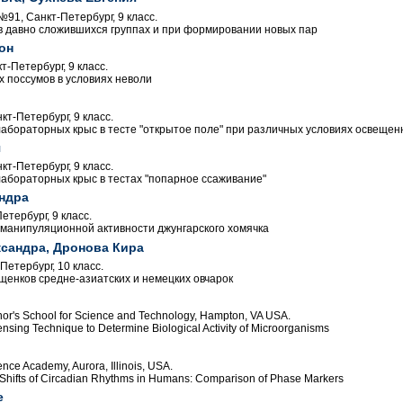
91, Санкт-Петербург, 9 класс.
в давно сложившихся группах и при формировании новых пар
он
-Петербург, 9 класс.
 поссумов в условиях неволи
т-Петербург, 9 класс.
абораторных крыс в тесте "открытое поле" при различных условиях освещен
я
т-Петербург, 9 класс.
абораторных крыс в тестах "попарное ссаживание"
ндра
тербург, 9 класс.
манипуляционной активности джунгарского хомячка
сандра, Дронова Кира
етербург, 10 класс.
щенков средне-азиатских и немецких овчарок
or's School for Science and Technology, Hampton, VA USA.
nsing Technique to Determine Biological Activity of Microorganisms
nce Academy, Aurora, Illinois, USA.
Shifts of Circadian Rhythms in Humans: Comparison of Phase Markers
e