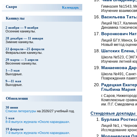
Гимназия №1543, Мос
Скоро
Календарь
Изучение взаимосвя
Васильева Тать
Каникулы
Лицей №17, Калининг
Динамика токсическ
2 ноября — 9 ноября
Осенние каникулы.
Воронкович Нат
28 декабря — 11 января
Лицей БГУ, Минск, Б
Зимние каникулы.
Новый метод оценки
22 февраля—25 февраля
Шатских Елена,
Февральские каникулы.
Школа №523, СЭКГХ, 
29 марта — 5 апреля
Изучение летней ко
Весенние каникулы.
Манаенкова Дар
1—3 мая
Школа №491, Санкт-П
Выходные.
Повреждения памятн
9—11 мая
Радецкая Екатер
Выходные.
Глыбина Мария
г. Саров, Нижегородс
Обновления
Комплексные сравни
им. П.Г. Смидовича 
30 июня
Списки литературы
на 2026/27 учебный год.
Стендовые доклады
5 мая
Бурлака Ростис
8-й выпуск журнала «Около карандаша»
.
Лицей №1, г. Черновц
19 февраля
Исследование хрон
7-й выпуск журнала «Около карандаша»
.
Морачевская Ол