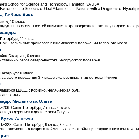
or's School for Science and Technology, Hampton, VA USA.
 Factors on the Success of Goal Attainment in Patients with a Diagnosis of Hyperlip
, Бобина Анна
онеж, 10 класс.
идуальных особенностей внимания и краткосрочной памяти у подростков с 
ксандра
Петербург, 11 класс.
Са2+-зависимых процессов в ишемическом поражении головного мозга
р
бск, Беларусь, 9 класс.
твенных лесов северо-востока белорусского поозерья
етербург, 8 класс.
вающего поведения 3-х видов околоводных птиц острова Ряжков
я
ащихся ЦДОД, г. Коркино, Челябинская обл..
е древности
андр, Михайлова Ольга
06, Санкт-Петербург, 7 класс, 6 класс.
х видов деревьев в долине реки Рагуши
 Куксо Алексей
328, Санкт-Петербург, 9 класс, 8 класс.
ти напочвенного покрова пойменных лесов поймы р. Рагуши в нижнем течен
ория