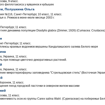
ква, 9 класс.
го филлотаксиса у кувшинок и кубышек
м, Полушкина Ольга
я №116, Санкт-Петербург, 10 класс, 11 класс.
я о. Ряжков в июне-июле месяце 2003 г.
етербург, 11 класс.
тняя динамика популяции Diastylis glabra (Zimmer, 1926) (Cumacea: Crustacea
я
т-Петербург, 11 класс.
плексы краевых водоемов вершины Кандалакшского залива Белого моря
ина
к, Украина, 11 класс.
ль при помощи цветочно-декоративных растений.
ий
к, Украина, 11 класс.
ние микротериофауны заповедника "Стрельцовская степь" (Восточная Украи
ей
Воронеж, 11 класс.
ения гнезд городской ласточки в северном жилом массиве
ний
ква, 11 класс.
енчивость осок из группы Carex salina Wahl. (Cyperaceae) на побережье Бе