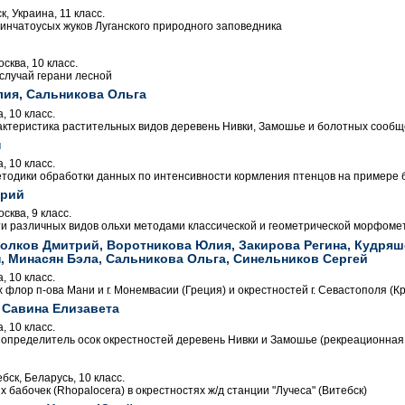
к, Украина, 11 класс.
нчатоусых жуков Луганского природного заповедника
ква, 10 класс.
случай герани лесной
ия, Сальникова Ольга
 10 класс.
ктеристика растительных видов деревень Нивки, Замошье и болотных сообщ
н
 10 класс.
тодики обработки данных по интенсивности кормления птенцов на примере 
ерий
ква, 9 класс.
и различных видов ольхи методами классической и геометрической морфоме
Волков Дмитрий, Воротникова Юлия, Закирова Регина, Кудряш
, Минасян Бэла, Сальникова Ольга, Синельников Сергей
 10 класс.
флор п-ова Мани и г. Монемвасии (Греция) и окрестностей г. Севастополя (К
 Савина Елизавета
 10 класс.
пределитель осок окрестностей деревень Нивки и Замошье (рекреационная 
бск, Беларусь, 10 класс.
бабочек (Rhopalocera) в окрестностях ж/д станции "Лучеса" (Витебск)