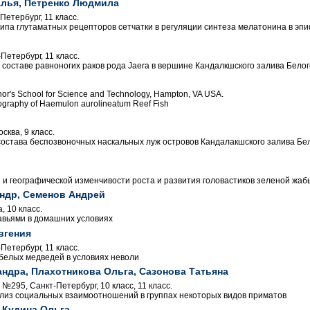
алья, Петренко Людмила
Петербург, 11 класс.
па глутаматных рецепторов сетчатки в регуляции синтеза мелатонина в эп
етербург, 11 класс.
 составе равноногих раков рода Jaera в вершине Кандалкшского залива Бело
or's School for Science and Technology, Hampton, VA USA.
ography of Haemulon aurolineatum Reef Fish
ква, 9 класс.
состава беспозвоночных наскальных луж островов Кандалакшского залива Бе
 и географической изменчивости роста и развития головастиков зеленой жаб
ндр, Семенов Андрей
 10 класс.
вьями в домашних условиях
вгения
етербург, 11 класс.
белых медведей в условиях неволи
андра, Плахотникова Ольга, Сазонова Татьяна
295, Санкт-Петербург, 10 класс, 11 класс.
из социальных взаимоотношений в группах некоторых видов приматов
 Кудина Ольга