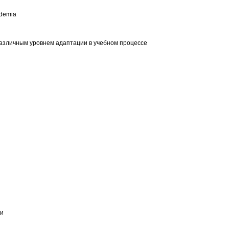
idemia
различным уровнем адаптации в учебном процессе
ии