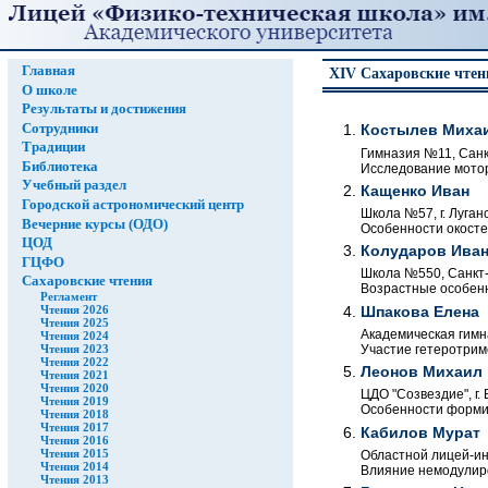
Главная
XIV Сахаровские чтен
О школе
Результаты и достижения
Сотрудники
Костылев Миха
Традиции
Гимназия №11, Санкт
Библиотека
Исследование мотор
Учебный раздел
Кащенко Иван
Городской астрономический центр
Школа №57, г. Луганс
Вечерние курсы (ОДО)
Особенности окосте
ЦОД
Колударов Ива
ГЦФО
Школа №550, Санкт-П
Сахаровские чтения
Возрастные особенн
Регламент
Чтения 2026
Шпакова Елена
Чтения 2025
Академическая гимна
Чтения 2024
Участие гетеротрим
Чтения 2023
Чтения 2022
Леонов Михаил
Чтения 2021
Чтения 2020
ЦДО "Созвездие", г. 
Чтения 2019
Особенности формир
Чтения 2018
Чтения 2017
Кабилов Мурат
Чтения 2016
Чтения 2015
Областной лицей-инт
Чтения 2014
Влияние немодулиро
Чтения 2013