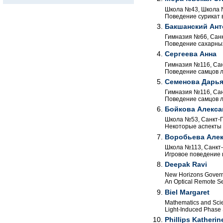
Школа №43, Школа №
Поведение сурикат 
Бакшанский Ант
Гимназия №66, Санкт
Поведение сахарных
Сергеева Анна
Гимназия №116, Санк
Поведение самцов л
Семенова Дарь
Гимназия №116, Санк
Поведение самцов л
Бойкова Алекса
Школа №53, Санкт-Пе
Некоторые аспекты 
Воробьева Алек
Школа №113, Санкт-П
Игровое поведение 
Deepak Ravi
New Horizons Govern
An Optical Remote Se
Biel Margaret
Mathematics and Scie
Light-Induced Phase 
Phillips Katherin