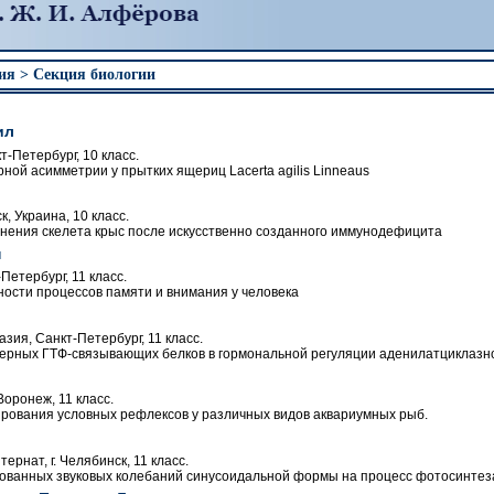
ия > Секция биологии
ил
-Петербург, 10 класс.
ной асимметрии у прытких ящериц Lacerta agilis Linneaus
к, Украина, 10 класс.
нения скелета крыс после искусственно созданного иммунодефицита
н
етербург, 11 класс.
ости процессов памяти и внимания у человека
зия, Санкт-Петербург, 11 класс.
ерных ГТФ-связывающих белков в гормональной регуляции аденилатциклазн
Воронеж, 11 класс.
ования условных рефлексов у различных видов аквариумных рыб.
ернат, г. Челябинск, 11 класс.
ванных звуковых колебаний синусоидальной формы на процесс фотосинтез