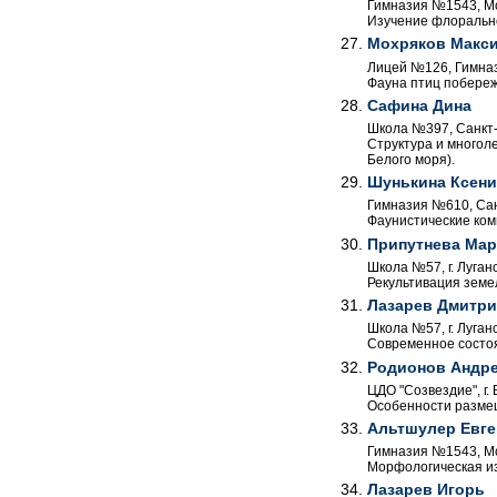
Гимназия №1543, Мос
Изучение флорально
Мохряков Макси
Лицей №126, Гимнази
Фауна птиц побережь
Сафина Дина
Школа №397, Санкт-П
Структура и многоле
Белого моря).
Шунькина Ксени
Гимназия №610, Санк
Фаунистические ком
Припутнева Мар
Школа №57, г. Луганс
Рекультивация земе
Лазарев Дмитр
Школа №57, г. Луганс
Современное состоя
Родионов Андр
ЦДО "Созвездие", г. 
Особенности размещ
Альтшулер Евге
Гимназия №1543, Мос
Морфологическая изм
Лазарев Игорь