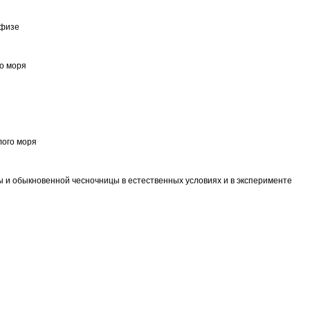
ифизе
го моря
лого моря
ы и обыкновенной чесночницы в естественных условиях и в эксперименте