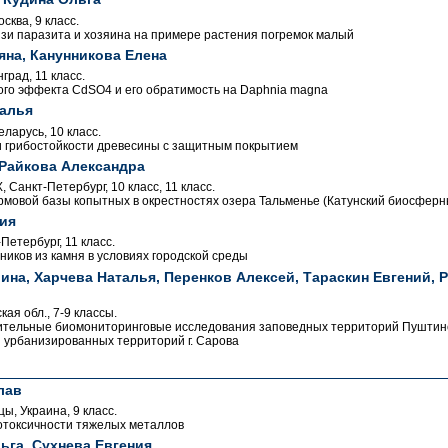
ква, 9 класс.
зи паразита и хозяина на примере растения погремок малый
яна, Канунникова Елена
рад, 11 класс.
ого эффекта CdSO4 и его обратимость на Daphnia magna
алья
еларусь, 10 класс.
 грибостойкости древесины с защитным покрытием
 Райкова Александра
Санкт-Петербург, 10 класс, 11 класс.
рмовой базы копытных в окрестностях озера Тальменье (Катунский биосферн
ия
етербург, 11 класс.
иков из камня в условиях городской среды
ина, Харчева Наталья, Перенков Алексей, Тараскин Евгений, 
кая обл., 7-9 классы.
тельные биомониторинговые исследования заповедных территорий Пуштинск
и урбанизированных территорий г. Сарова
лав
ы, Украина, 9 класс.
отоксичности тяжелых металлов
ьга, Сухнева Евгения