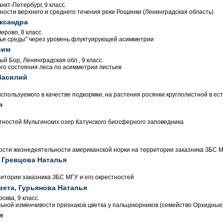
нкт-Петербург, 9 класс.
ности верхнего и среднего течения реки Рощинки (Ленинградская область)
ксандра
ерово, 8 класс.
ья среды" через уровень флуктуирующей асимметрии
сим
ый Бор, Ленинградская обл., 9 класс.
ого состояния леса по асимметрии листьев
Василий
спользуемого в качестве подкормки, на растения росянки круглолистной в ес
я
ностей Мультинских озер Катунского биосферного заповедника
сти жизнедеятельности американской норки на территории заказника ЗБС 
 Гревцова Наталья
тории заказника ЗБС МГУ и его окрестностей
вета, Гурьянова Наталья
ква, 9 класс.
ьной изменчивости признаков цветка у пальцекорников (семейство Орхидные
я