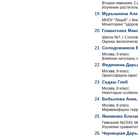
Вторая гимназия, Са
Изучение раститель
Мурышкина Але
МНОУ "Лицей", г. Кем
Мониторинг "здоров
Главатских Мак
Школа №7, г. Соснов
Оценка экологическ
Солодовников 
Москва, 9 класс.
Влияние хитозана, и
Федюнина Дарь
Москва, 9 класс.
Орнитофауна окрест
Седаш Глеб
Москва, 8 класс.
Некоторые особенно
Бобылева Анна,
Москва, 8 класс.
Мирмекофауна терри
Якименко Елиза
Гимназия №1543, Мос
Изучение сравнител
Чернецкая Дарь