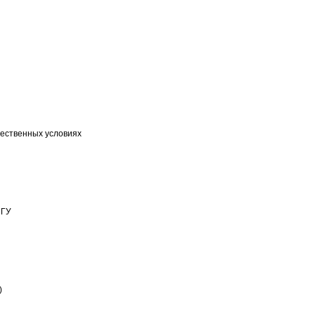
тественных условиях
МГУ
)