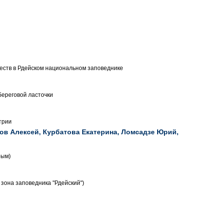
еств в Рдейском национальном заповеднике
береговой ласточки
трии
ов Алексей, Курбатова Екатерина, Ломсадзе Юрий,
рым)
зона заповедника "Рдейский")