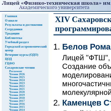
Главная
XIV Сахаровск
О школе
Результаты и достижения
программиров
Сотрудники
Традиции
Библиотека
Учебный раздел
Белов Рома
Городской астрономический
центр
Вечерние курсы (ОДО)
Лицей "ФТШ", 
ЦОД
ГЦФО
Создание объ
Сахаровские чтения
Регламент
моделировани
Чтения 2026
Чтения 2025
Чтения 2024
многочастичн
Чтения 2023
Чтения 2022
Чтения 2021
молекулярно
Чтения 2020
Чтения 2019
Чтения 2018
Каменцев С
Чтения 2017
Чтения 2016
Чтения 2015
Чтения 2014