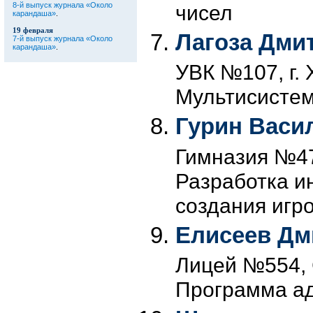
чисел
8-й выпуск журнала «Около
карандаша»
.
19 февраля
Лагоза Дми
7-й выпуск журнала «Около
карандаша»
.
УВК №107, г. 
Мультисисте
Гурин Васи
Гимназия №47,
Разработка и
создания игр
Елисеев Дм
Лицей №554, С
Программа ад