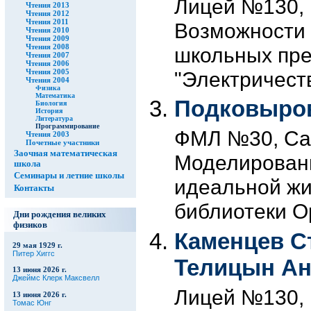
Лицей №130, Е
Чтения 2013
Чтения 2012
Чтения 2011
Возможности 
Чтения 2010
Чтения 2009
Чтения 2008
школьных пре
Чтения 2007
Чтения 2006
"Электричеств
Чтения 2005
Чтения 2004
Физика
Математика
Подковыров
Биология
История
Литература
Программирование
ФМЛ №30, Сан
Чтения 2003
Почетные участники
Заочная математическая
Моделировани
школа
Семинары и летние школы
идеальной жи
Контакты
библиотеки 
Дни рождения великих
физиков
Каменцев С
29 мая 1929 г.
Питер Хиггс
Телицын А
13 июня 2026 г.
Джеймс Клерк Максвелл
Лицей №130, Е
13 июня 2026 г.
Томас Юнг