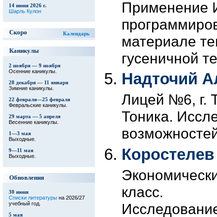
Применение И
14 июня 2026 г.
Шарль Кулон
программиров
Скоро
Календарь
материале те
Каникулы
гусеничной те
2 ноября — 9 ноября
Осенние каникулы.
Надточий А
28 декабря — 11 января
Зимние каникулы.
Лицей №6, г. 
22 февраля—25 февраля
Февральские каникулы.
Тоника. Иссл
29 марта — 5 апреля
Весенние каникулы.
возможностей
1—3 мая
Выходные.
Коростелев
9—11 мая
Выходные.
Экономически
Обновления
класс.
30 июня
Списки литературы
на 2026/27
Исследование
учебный год.
5 мая