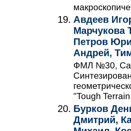
макроскопиче
Авдеев Иго
Марчукова 
Петров Юри
Андрей, Ти
ФМЛ №30, Сан
Синтезирован
геометрическ
"Tough Terrain
Бурков Ден
Дмитрий, К
Михаил, Ко