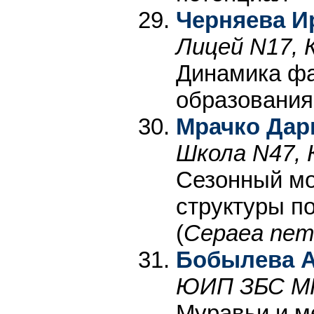
Черняева И
Лицей N17, 
Динамика фа
образования
Мрачко Дар
Школа N47, 
Сезонный мо
структуры п
(
Cepaea nemo
Бобылева А
ЮИП ЗБС МГУ
Муравьи и м