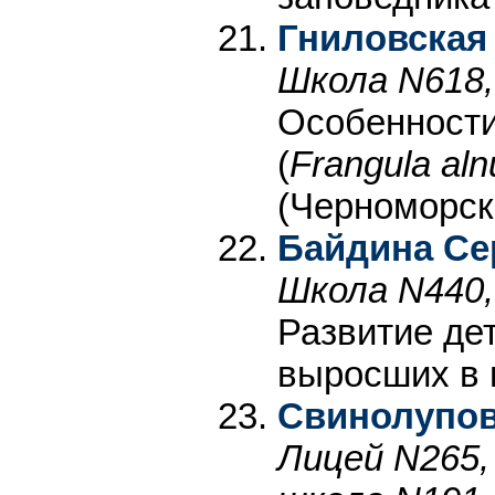
Гниловская
Школа N618,
Особенности
(
Frangula alnu
(Черноморск
Байдина С
Школа N440,
Развитие де
выросших в 
Свинолупов
Лицей N265,