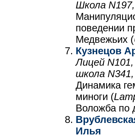
Школа N197,
Манипуляцио
поведении п
Медвежьих (
Кузнецов А
Лицей N101,
школа N341,
Динамика ге
миноги (
Lamp
Воложба по 
Врублевска
Илья