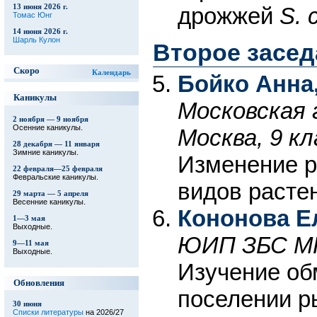
13 июня 2026 г.
дрожжей
S. 
Томас Юнг
14 июня 2026 г.
Шарль Кулон
Второе засед
Скоро
Календарь
Бойко Анна
Каникулы
Московская 
2 ноября — 9 ноября
Осенние каникулы.
Москва, 9 кл
28 декабря — 11 января
Зимние каникулы.
Изменение р
22 февраля—25 февраля
Февральские каникулы.
видов расте
29 марта — 5 апреля
Весенние каникулы.
Кононова Е
1—3 мая
Выходные.
ЮИП ЗБС МГУ
9—11 мая
Выходные.
Изучение об
Обновления
поселении р
30 июня
Списки литературы
на 2026/27