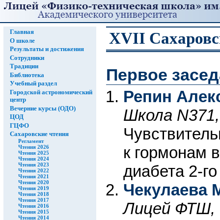
Главная
XVII Сахаровс
О школе
Результаты и достижения
Сотрудники
Традиции
Первое засе
Библиотека
Учебный раздел
Репин Алек
Городской астрономический
центр
Вечерние курсы (ОДО)
Школа N371,
ЦОД
ГЦФО
Чувствитель
Сахаровские чтения
Регламент
к гормонам 
Чтения 2026
Чтения 2025
Чтения 2024
Чтения 2023
диабета 2-го
Чтения 2022
Чтения 2021
Чтения 2020
Чекулаева 
Чтения 2019
Чтения 2018
Чтения 2017
Лицей ФТШ, 
Чтения 2016
Чтения 2015
Чтения 2014