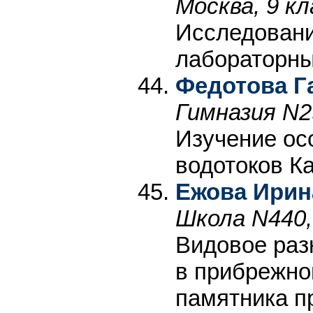
Москва, 9 кл
Исследовани
лабораторны
Федотова Г
Гимназия N2
Изучение ос
водотоков К
Ежова Ирин
Школа N440,
Видовое раз
в прибрежно
памятника п