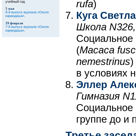
rufa
)
учебный год.
5 мая
Куга Светл
8-й выпуск журнала «Около
карандаша»
.
19 февраля
Школа N326,
7-й выпуск журнала «Около
карандаша»
.
Социальное 
(
Macaca fusc
nemestrinus
)
в условиях 
Эллер Алек
Гимназия N1
Социальное 
группе до и 
Третье засед