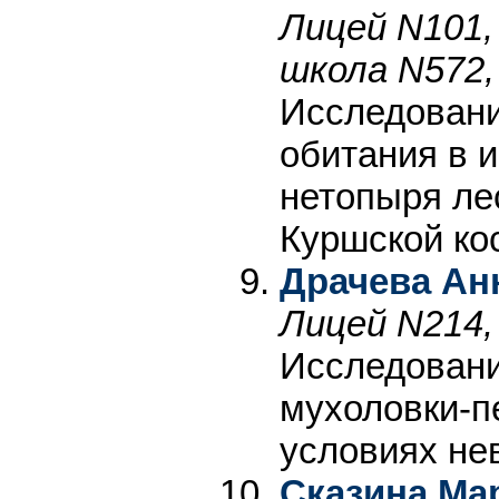
Лицей N101,
школа N572,
Исследовани
обитания в 
нетопыря лес
Куршской ко
Драчева Ан
Лицей N214,
Исследовани
мухоловки-п
условиях не
Сказина Ма