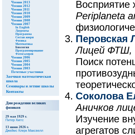
Восприятие 
Чтения 2013
Чтения 2012
Чтения 2011
Periplaneta 
Чтения 2010
Чтения 2009
Чтения 2008
физиологиче
Чтения 2007
In English
Лауреаты
Программа
Перовская 
Состав жюри
Физика
Математика
Лицей ФТШ, 
Биология
Программирование
Фотогалерея
Чтения 2006
Поиск потен
Чтения 2005
Чтения 2004
Чтения 2003
противозудн
Почетные участники
Заочная математическая
теоретическ
школа
Семинары и летние школы
Контакты
Соколова Е
Дни рождения великих
Аничков лиц
физиков
Изучение вн
29 мая 1929 г.
Питер Хиггс
агрегатов сл
13 июня 2026 г.
Джеймс Клерк Максвелл