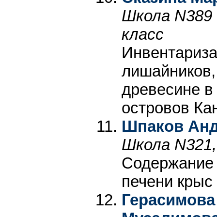
Школа N389 
класс
Инвентариза
лишайников,
древесине в
островов Ка
Шпаков Ан
Школа N321,
Содержание 
печени крыс
Герасимова