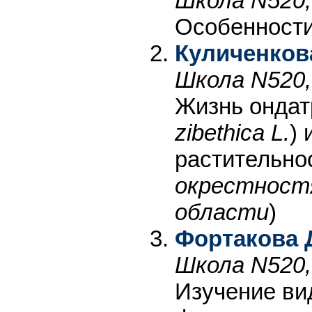
Школа N520,
Особенности
Куличенков
Школа N520,
Жизнь ондат
zibethica L.
)
растительнос
окрестностя
области
)
Фортакова 
Школа N520,
Изучение ви