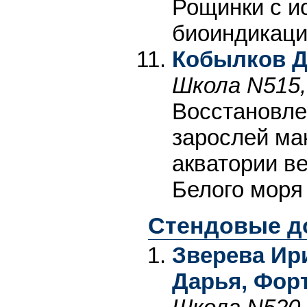
Рощинки с и
биоиндикаци
Кобылков 
Школа N515,
Восстановле
зарослей ма
акватории в
Белого моря 
Стендовые д
Зверева Ири
Дарья, Фор