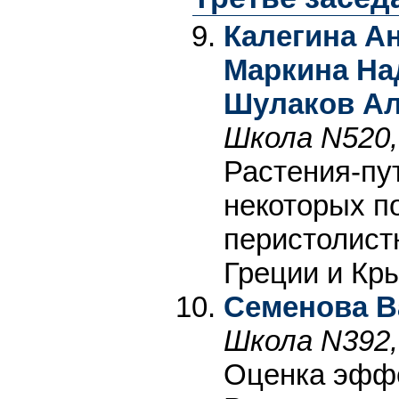
Калегина Ан
Маркина На
Шулаков Ал
Школа N520,
Растения-пу
некоторых п
перистолист
Греции и Кр
Семенова В
Школа N392,
Оценка эффе