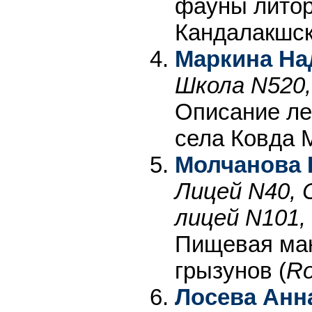
фауны литор
Кандалакшск
Маркина На
Школа N520,
Описание ле
села Ковда 
Молчанова 
Лицей N40, 
лицей N101,
Пищевая ман
грызунов (
Ro
Лосева Анн