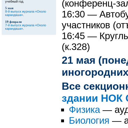
(конференц-за
учебный год.
5 мая
16:30 — Автоб
8-й выпуск журнала «Около
карандаша»
.
участников (от
19 февраля
7-й выпуск журнала «Около
карандаша»
.
16:45 — Кругл
(к.328)
21 мая (пон
иногородних
Все секцион
здании НОК
Физика
— ауд.
Биология
— ау