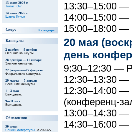
13:30–15:00 —
13 июня 2026 г.
Томас Юнг
14 июня 2026 г.
14:00–15:00 —
Шарль Кулон
15:00–18:00 — 
Скоро
Календарь
20 мая (вос
Каникулы
2 ноября — 9 ноября
день конфе
Осенние каникулы.
28 декабря — 11 января
Зимние каникулы.
9:30–12:30 — Р
22 февраля—25 февраля
Февральские каникулы.
12:30–13:30 —
29 марта — 5 апреля
Весенние каникулы.
12:30–14:00 —
1—3 мая
Выходные.
(конференц-за
9—11 мая
Выходные.
13:00–14:30 —
Обновления
14:30–16:00 —
30 июня
Списки литературы
на 2026/27