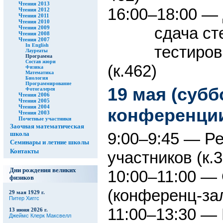
Чтения 2013
16:00–18:00 — 
Чтения 2012
Чтения 2011
Чтения 2010
сдача ст
Чтения 2009
Чтения 2008
Чтения 2007
In English
тестиро
Лауреаты
Программа
Состав жюри
(к.462)
Физика
Математика
Биология
Программирование
19 мая (суб
Фотогалерея
Чтения 2006
Чтения 2005
Чтения 2004
конференци
Чтения 2003
Почетные участники
Заочная математическая
9:00–9:45 — Ре
школа
Семинары и летние школы
Контакты
участников (к.3
Дни рождения великих
10:00–11:00 —
физиков
(конференц-за
29 мая 1929 г.
Питер Хиггс
11:00–13:30 — 
13 июня 2026 г.
Джеймс Клерк Максвелл