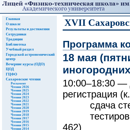
Главная
XVII Сахаровс
О школе
Результаты и достижения
Сотрудники
Традиции
Программа к
Библиотека
Учебный раздел
18 мая (пятн
Городской астрономический
центр
Вечерние курсы (ОДО)
иногородних
ЦОД
ГЦФО
Сахаровские чтения
10:00–18:30 — 
Регламент
Чтения 2026
Чтения 2025
регистрация (к.
Чтения 2024
Чтения 2023
Чтения 2022
сдача ст
Чтения 2021
Чтения 2020
Чтения 2019
тестиров
Чтения 2018
Чтения 2017
Чтения 2016
462)
Чтения 2015
Чтения 2014